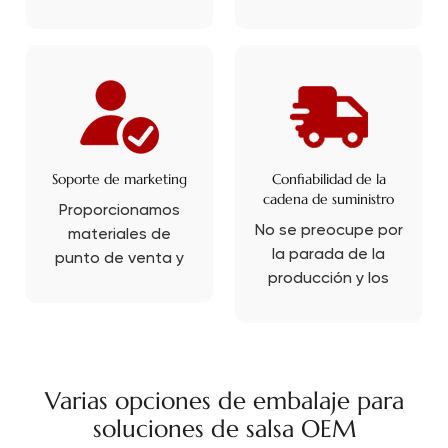
margen de
salsa de soja en
beneficio.
China, 75 años de
historia, la salsa de
soja habla de
nuestra
experiencia única
en cajas.
Soporte de marketing
Confiabilidad de la
cadena de suministro
Proporcionamos
No se preocupe por
materiales de
la parada de la
punto de venta y
producción y los
soporte de diseño
retrasos en la
gratuito para
entrega, PRB
impulsar su
también es un
negocio.
experto en
Varias opciones de embalaje para
exportaciones en
soluciones de salsa OEM
el que puede
confiar.