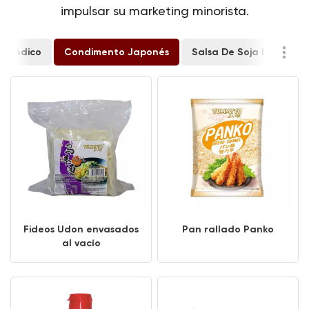
impulsar su marketing minorista.
nosódico
Condimento Japonés
Salsa De Soja Ligera
Fideos Udon envasados
Pan rallado Panko
al vacío