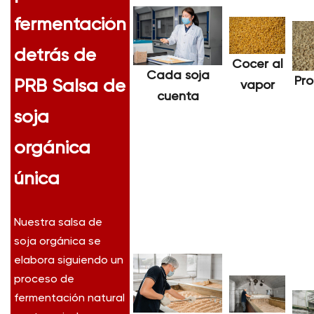
fermentación
detrás de
Cocer al
Cada soja
Pr
PRB
Salsa de
vapor
cuenta
soja
orgánica
única
Nuestra salsa de
soja orgánica se
elabora siguiendo un
proceso de
fermentación natural