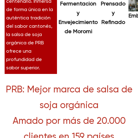
centenario. Inmersa
Prensado
Fermentación
de forma única en la
y
y
Emb
auténtica tradición
Refinado
Envejecimiento
del sabor cantonés,
de Moromi
la salsa de soja
orgánica de PRB
ofrece una
profundidad de
sabor superior.
PRB: Mejor marca de salsa de
soja orgánica
Amado por más de 20.000
clientes en 159 países