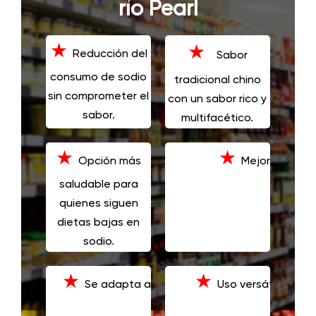
río Pearl
★
★
Reducción del
Sabor
consumo de sodio
tradicional chino
sin comprometer el
con un sabor rico y
sabor.
multifacético.
★
★
Opción más
Mejora el equil
saludable para
quienes siguen
dietas bajas en
sodio
.
★
★
Se adapta a las necesidades dietéticas de
Uso versátil en div
restringidas en sodio.