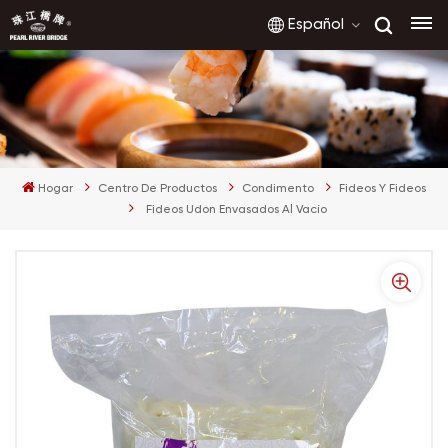
Español
English
français
Hogar
Centro De Productos
Condimento
Fideos Y Fideos
русский
Fideos Udon Envasados Al Vacío
español
العربية