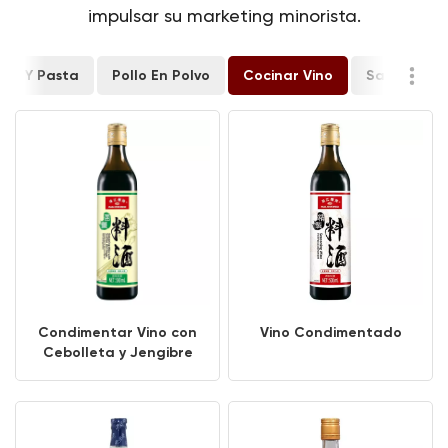
impulsar su marketing minorista.
lsa Y Pasta
Pollo En Polvo
Cocinar Vino
Salsa De S
Condimentar Vino con
Vino Condimentado
Cebolleta y Jengibre