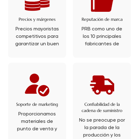
Precios y márgenes
Reputación de marca
Precios mayoristas
PRB como uno de
competitivos para
los 10 principales
garantizar un buen
fabricantes de
margen de
salsa de soja en
beneficio.
China, 75 años de
historia, la salsa de
soja habla de
nuestra
experiencia única
en cajas.
Soporte de marketing
Confiabilidad de la
cadena de suministro
Proporcionamos
No se preocupe por
materiales de
la parada de la
punto de venta y
producción y los
soporte de diseño