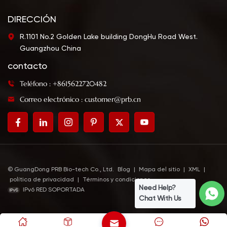
DIRECCIÓN
R.1101 No.2 Golden Lake building DongHu Road West.
Guangzhou China
contacto
Teléfono : +8615622720482
Correo electrónico : customer@prb.cn
© GuangDong PRB Bio-tech Co., Ltd.
Blog
|
Mapa del sitio
|
XML
|
política de privacidad
|
Términos y condiciones
Need Help?
IPv6 RED SOPORTADA
Chat With Us