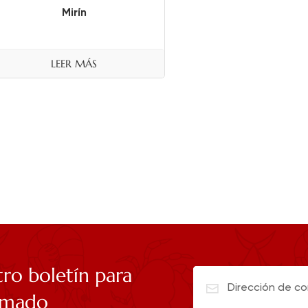
Mirín
LEER MÁS
tro boletín para
rmado