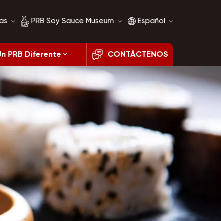
as
PRB Soy Sauce Museum
Español
Un PRB Diferente
CONTÁCTENOS
Historia de la salsa de
English
soja
français
Comparación de salsa
de soja
русский
español
العربية