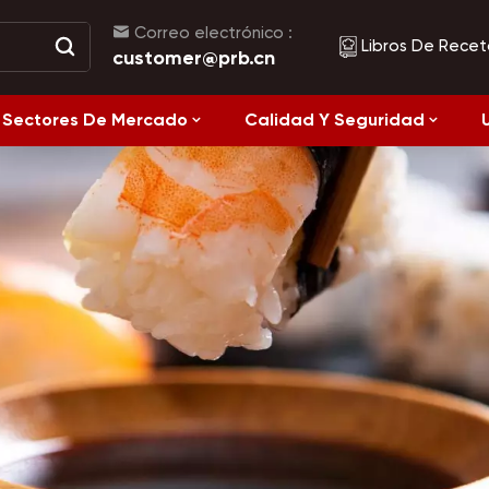
Correo electrónico :
Libros De Recet
customer@prb.cn
Sectores De Mercado
Calidad Y Seguridad
Recetas
Alimentos Fermentados Y Alimentos Enlatados
Alimentación
Saludable