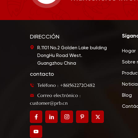
Sígan
DIRECCIÓN
R.1101 No.2 Golden Lake building
Hogar
DongHu Road West.
Sobre 
Guangzhou China
Produc
contacto
Noticia
Teléfono : +8615622720482
Correo electrónico :
Blog
customer@prb.cn
Contá