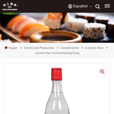
Español
English
français
Hogar
Centro De Productos
Condimento
Cocinar Vino
русский
Licores De Cocina KwangTung
español
العربية