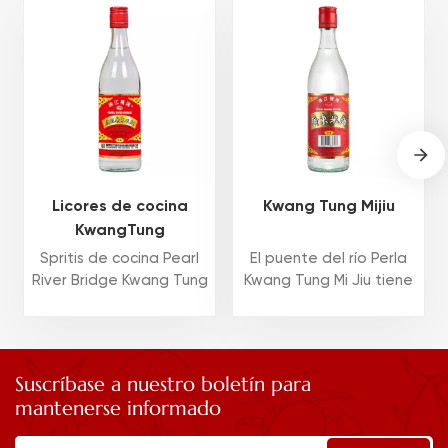
Licores de cocina
Kwang Tung Mijiu
KwangTung
Spritis de cocina Pearl
El puente del río Perla
River Bridge Kwang Tung
Kwang Tung Mi Jiu tiene
elaborado a base de
el sabor tradicional de
Kwang Tung Mi Jiu
Kwang Tung y está lleno
añadiendo una
de nostalgia. Kwang
pequeña cantidad de
Tung Mi Jiu se hereda
Suscríbase a nuestro boletín para
sal refinada. Es
del método tradicional
mantenerse informado
bastante bueno para
de elaboración de
cocinar o marinar carne
cerveza para la