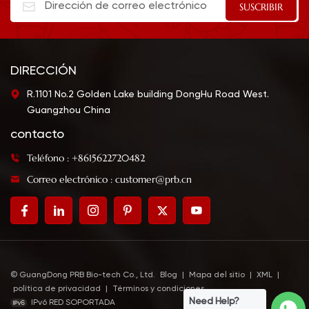
y reducir los olores a
fermentación y tiene
pescado del pescado y
una ligera fragancia de
la carne al mismo
arroz, un sabor
tiempo que agrega
refrescante, dulce y
sabores refrescantes a
ligero. Es bueno tanto
DIRECCIÓN
los platos al cocinar.
para beber como para
R.1101 No.2 Golden Lake building DongHu Road West.
cocinar.
Guangzhou China
contacto
Teléfono : +8615622720482
Correo electrónico : customer@prb.cn
© GuangDong PRB Bio-tech Co., Ltd.
Blog
|
Mapa del sitio
|
XML
|
política de privacidad
|
Términos y condiciones
Need Help?
IPv6 RED SOPORTADA