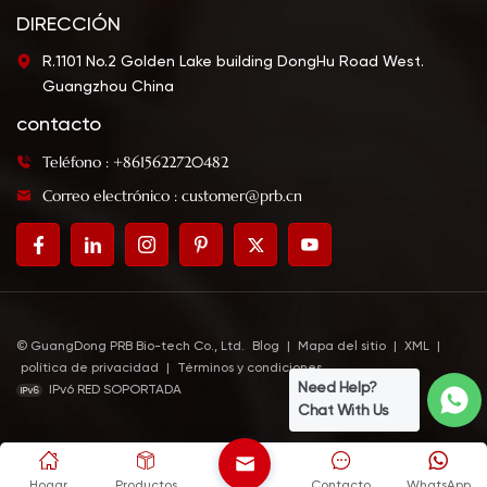
DIRECCIÓN
R.1101 No.2 Golden Lake building DongHu Road West.
Guangzhou China
contacto
Teléfono : +8615622720482
Correo electrónico : customer@prb.cn
© GuangDong PRB Bio-tech Co., Ltd.
Blog
|
Mapa del sitio
|
XML
|
política de privacidad
|
Términos y condiciones
Need Help?
IPv6 RED SOPORTADA
Chat With Us
Hogar
Productos
Contacto
WhatsApp