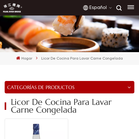
Español
English
français
Hogar
Licor De Cocina Para Lavar Carne Congelada
русский
español
CATEGORÍAS DE PRODUCTOS
العربية
Licor De Cocina Para Lavar
Carne Congelada