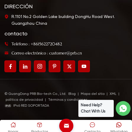
DIRECCIÓN
R.1101 No.2 Golden Lake building DongHu Road West.
Guangzhou China
contacto
Teléfono : +8615622720482
Correo electrónico : customer@prb.cn
© GuangDong PRB Bio-tech Co., Ltd.
Blog
|
Mapa del sitio
|
XML
|
política de privacidad
|
Términos y condiciones
Need Help?
IPv6 RED SOPORTADA
Chat With Us
Hogar
Productos
Contacto
WhatsApp