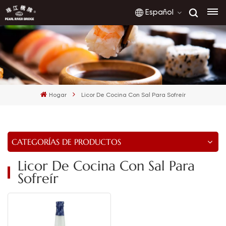
Español
English
français
Hogar
Licor De Cocina Con Sal Para Sofreír
русский
español
CATEGORÍAS DE PRODUCTOS
العربية
Licor De Cocina Con Sal Para
Sofreír