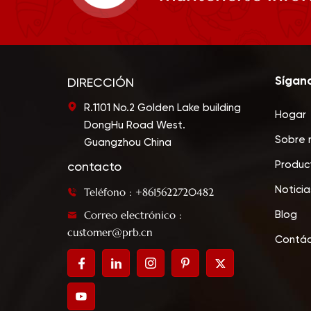
Sígan
DIRECCIÓN
R.1101 No.2 Golden Lake building
Hogar
DongHu Road West.
Sobre 
Guangzhou China
Produc
contacto
Noticia
Teléfono : +8615622720482
Correo electrónico :
Blog
customer@prb.cn
Contá