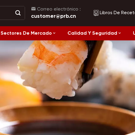
Correo electrónico :
Libros De Recet
customer@prb.cn
Sectores De Mercado
Calidad Y Seguridad
Recetas
Alimentos Fermentados Y Alimentos Enlatados
Alimentación
Saludable