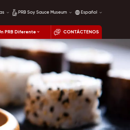
as
PRB Soy Sauce Museum
Español
Un PRB Diferente
CONTÁCTENOS
Historia de la salsa de
English
soja
français
Comparación de salsa
de soja
русский
español
العربية