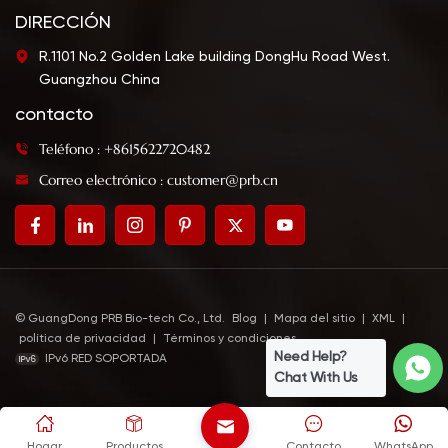
DIRECCIÓN
R.1101 No.2 Golden Lake building DongHu Road West.
Guangzhou China
contacto
Teléfono : +8615622720482
Correo electrónico : customer@prb.cn
© GuangDong PRB Bio-tech Co., Ltd.
Blog
|
Mapa del sitio
|
XML
|
política de privacidad
|
Términos y condiciones
Need Help?
IPv6 RED SOPORTADA
Chat With Us
Hogar
Productos
Contacto
WhatsApp