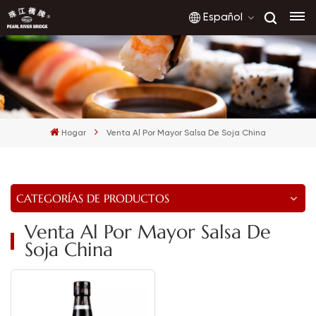
Español
English
français
Hogar
Venta Al Por Mayor Salsa De Soja China
русский
español
CATEGORÍAS DE PRODUCTOS
العربية
Venta Al Por Mayor Salsa De
Soja China