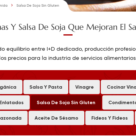
mida
Salsa De Soja Sin Gluten
nas Y Salsa De Soja Que Mejoran El 
o equilibrio entre I+D dedicado, producción profesio
los precios para la industria de servicios alimentarios
rgánica
Salsa Y Pasta
Vinagre
Cocinar Vin
 Enlatados
Salsa De Soja Sin Gluten
Condiment
Sazonada
Aceite De Sésamo
Fideos Y Fideos