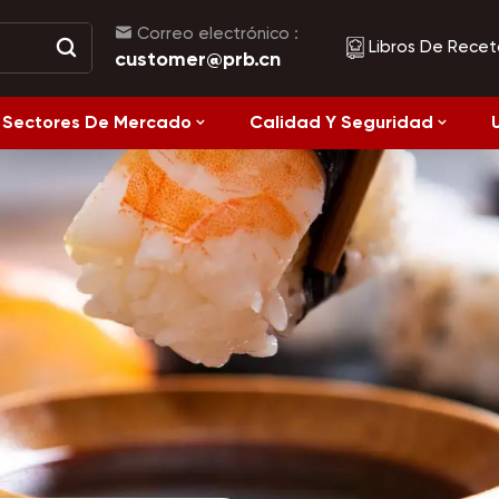
Correo electrónico :
Libros De Recet
customer@prb.cn
Sectores De Mercado
Calidad Y Seguridad
Recetas
Alimentos Fermentados Y Alimentos Enlatados
Alimentación
Saludable