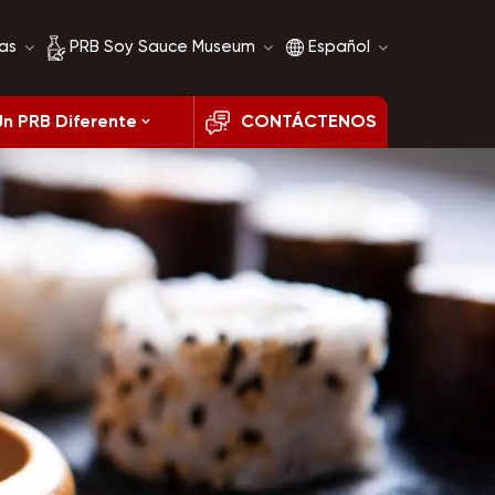
as
PRB Soy Sauce Museum
Español
Un PRB Diferente
CONTÁCTENOS
Historia de la salsa de
English
soja
français
Comparación de salsa
de soja
русский
español
العربية