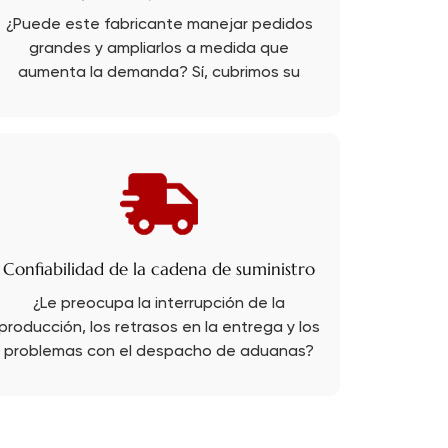
¿Puede este fabricante manejar pedidos
grandes y ampliarlos a medida que
aumenta la demanda? Sí, cubrimos su
monto con nuestra línea de producción
madura.
Confiabilidad de la cadena de suministro
¿Le preocupa la interrupción de la
producción, los retrasos en la entrega y los
problemas con el despacho de aduanas?
PRB también es un experto en
exportaciones en el que puede confiar.