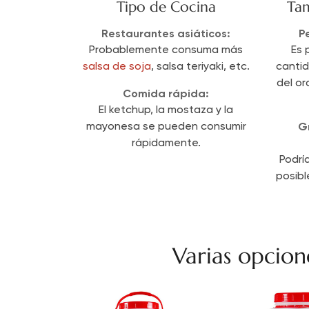
Tipo de Cocina
Tam
Restaurantes asiáticos:
P
Probablemente consuma más
Es 
salsa de soja
, salsa teriyaki, etc.
canti
del or
Comida rápida:
El ketchup, la mostaza y la
G
mayonesa se pueden consumir
rápidamente.
Podrí
posibl
Varias opcion