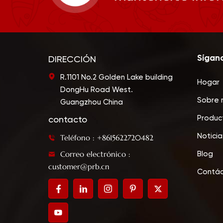
Sígan
DIRECCIÓN
R.1101 No.2 Golden Lake building
Hogar
DongHu Road West.
Sobre 
Guangzhou China
Produc
contacto
Noticia
Teléfono : +8615622720482
Correo electrónico :
Blog
customer@prb.cn
Contá