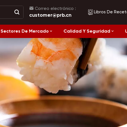
Correo electrónico :
Libros De Recet
customer@prb.cn
Sectores De Mercado
Calidad Y Seguridad
Recetas
Alimentos Fermentados Y Alimentos Enlatados
Alimentación
Saludable