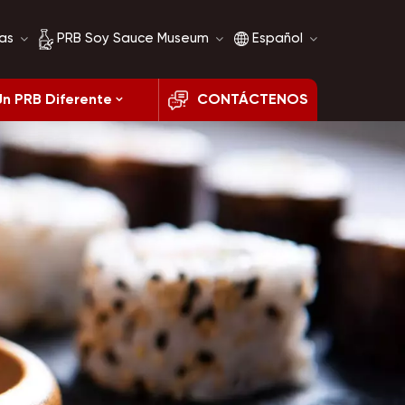
as
PRB Soy Sauce Museum
Español
Un PRB Diferente
CONTÁCTENOS
Historia de la salsa de
English
soja
français
Comparación de salsa
de soja
русский
español
العربية