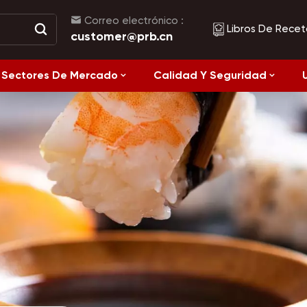
Correo electrónico :
Libros De Recet
customer@prb.cn
Sectores De Mercado
Calidad Y Seguridad
Recetas
Alimentos Fermentados Y Alimentos Enlatados
Alimentación
Saludable