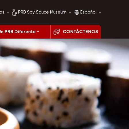
as
PRB Soy Sauce Museum
Español
Un PRB Diferente
CONTÁCTENOS
Historia de la salsa de
English
soja
français
Comparación de salsa
de soja
русский
español
العربية