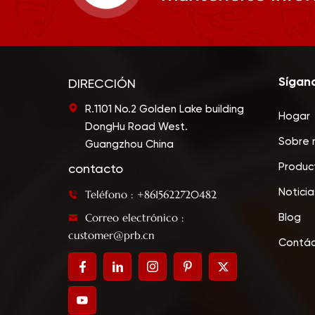
Sígan
DIRECCIÓN
R.1101 No.2 Golden Lake building
Hogar
DongHu Road West.
Sobre 
Guangzhou China
Produc
contacto
Noticia
Teléfono : +8615622720482
Correo electrónico :
Blog
customer@prb.cn
Contá