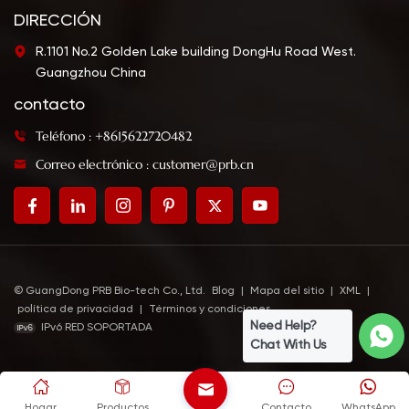
DIRECCIÓN
R.1101 No.2 Golden Lake building DongHu Road West.
Guangzhou China
contacto
Teléfono : +8615622720482
Correo electrónico : customer@prb.cn
© GuangDong PRB Bio-tech Co., Ltd.
Blog
|
Mapa del sitio
|
XML
|
política de privacidad
|
Términos y condiciones
Need Help?
IPv6 RED SOPORTADA
Chat With Us
Hogar
Productos
Contacto
WhatsApp