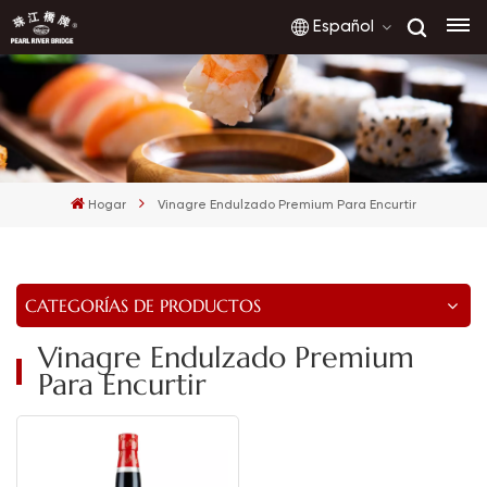
Español
English
français
Hogar
Vinagre Endulzado Premium Para Encurtir
русский
español
CATEGORÍAS DE PRODUCTOS
العربية
Vinagre Endulzado Premium
Para Encurtir