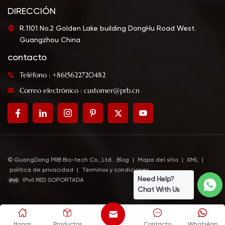
DIRECCIÓN
R.1101 No.2 Golden Lake building DongHu Road West.
Guangzhou China
contacto
Teléfono : +8615622720482
Correo electrónico : customer@prb.cn
© GuangDong PRB Bio-tech Co., Ltd.
Blog
|
Mapa del sitio
|
XML
|
política de privacidad
|
Términos y condiciones
Need Help?
IPv6 RED SOPORTADA
Chat With Us
Hogar
Productos
Contacto
WhatsApp