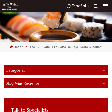
Español
English
français
Hogar
Blog
¿Qué Es La Salsa De Soja Ligera Superior?
русский
español
Categorías
العربية
Blog Más Reciente
Talk to Specialists