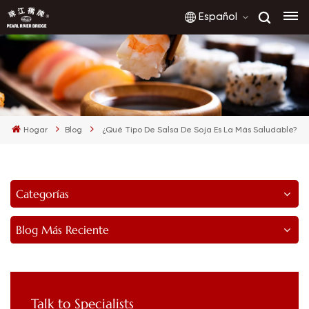
Español
English
français
Hogar
Blog
¿Qué Tipo De Salsa De Soja Es La Más Saludable?
русский
español
Categorías
العربية
Blog Más Reciente
Talk to Specialists