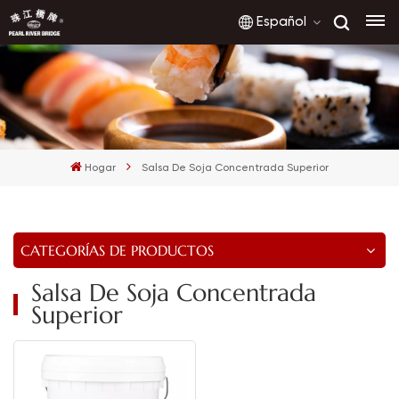
Español
English
français
Hogar
Salsa De Soja Concentrada Superior
русский
español
CATEGORÍAS DE PRODUCTOS
العربية
Salsa De Soja Concentrada
Superior