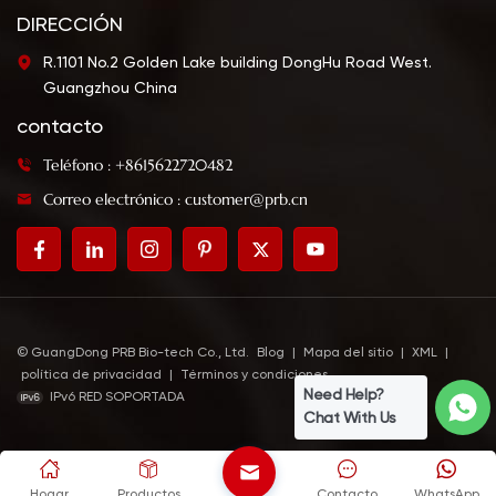
DIRECCIÓN
R.1101 No.2 Golden Lake building DongHu Road West.
Guangzhou China
contacto
Teléfono : +8615622720482
Correo electrónico : customer@prb.cn
© GuangDong PRB Bio-tech Co., Ltd.
Blog
|
Mapa del sitio
|
XML
|
política de privacidad
|
Términos y condiciones
Need Help?
IPv6 RED SOPORTADA
Chat With Us
Hogar
Productos
Contacto
WhatsApp