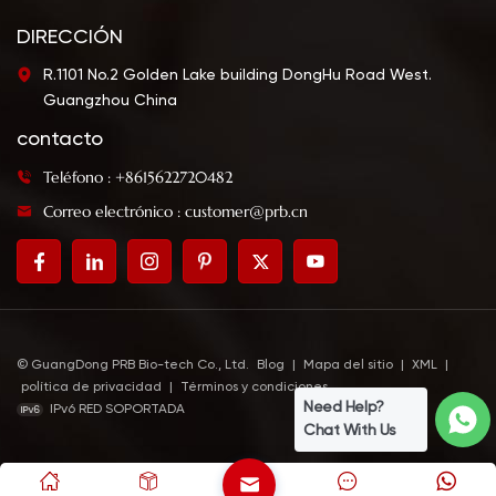
DIRECCIÓN
R.1101 No.2 Golden Lake building DongHu Road West.
Guangzhou China
contacto
Teléfono : +8615622720482
Correo electrónico : customer@prb.cn
© GuangDong PRB Bio-tech Co., Ltd.
Blog
|
Mapa del sitio
|
XML
|
política de privacidad
|
Términos y condiciones
Need Help?
IPv6 RED SOPORTADA
Chat With Us