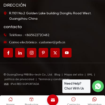
DIRECCIÓN
R.1101 No.2 Golden Lake building DongHu Road West.
Guangzhou China
contacto
Teléfono : +8615622720482
Correo electrónico : customer@prb.cn
© GuangDong PRB Bio-tech Co., Ltd.
Blog
|
Mapa del sitio
|
XML
|
política de privacidad
|
Términos y condiciones
Need Help?
IPv6 RED SOPORTADA
Chat With Us
Hogar
Productos
Contacto
WhatsApp