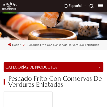
Español
English
français
Hogar
Pescado Frito Con Conservas De Verduras Enlatadas
русский
español
CATEGORÍAS DE PRODUCTOS
العربية
Pescado Frito Con Conservas De
Verduras Enlatadas