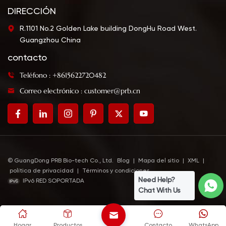
DIRECCIÓN
R.1101 No.2 Golden Lake building DongHu Road West.
Guangzhou China
contacto
Teléfono : +8615622720482
Correo electrónico : customer@prb.cn
© GuangDong PRB Bio-tech Co., Ltd.
Blog
|
Mapa del sitio
|
XML
|
política de privacidad
|
Términos y condiciones
Need Help?
IPv6 RED SOPORTADA
Chat With Us
Hogar
Productos
Contacto
WhatsApp