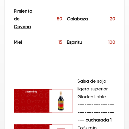
Pimienta
de
50
Calabaza
20
Cayena
Miel
15
Espíritu
100
Salsa de soja
ligera superior
Gloden Lable
---
----------------
----------------
---
cucharada 1
Tofu rojo