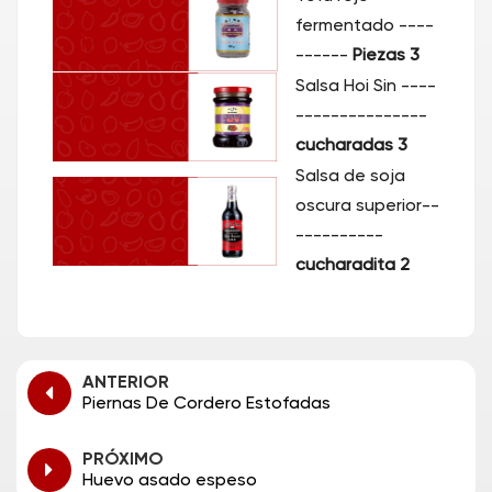
fermentado ----
------
Piezas 3
Salsa Hoi Sin ----
---------------
cucharadas 3
Salsa de soja
oscura superior--
----------
cucharadita 2
ANTERIOR
Piernas De Cordero Estofadas
PRÓXIMO
Huevo asado espeso