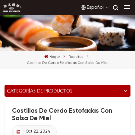
Español
English
français
Hogar
Recetas
русский
Costillas De Cerdo Estofadas Con Salsa De Miel
español
العربية
CATEGORÍAS DE PRODUCTOS
Costillas De Cerdo Estofadas Con
Salsa De Miel
Oct 22, 2024