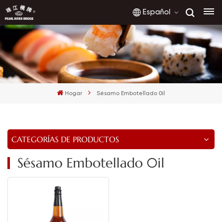
Español
English
français
Hogar
Sésamo Embotellado 0il
русский
español
CATEGORÍAS DE PRODUCTOS
العربية
Sésamo Embotellado 0il