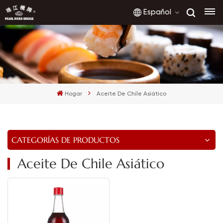
Español
English
français
Hogar
Aceite De Chile Asiático
русский
español
CATEGORÍAS DE PRODUCTOS
العربية
Aceite De Chile Asiático