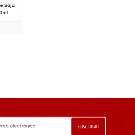
e Soja
00ml