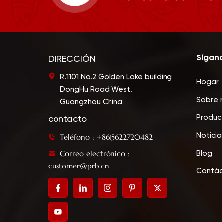
Sígan
DIRECCIÓN
R.1101 No.2 Golden Lake building
Hogar
DongHu Road West.
Sobre 
Guangzhou China
Produc
contacto
Noticia
Teléfono : +8615622720482
Correo electrónico :
Blog
customer@prb.cn
Contá