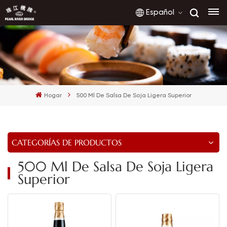
Español
English
français
Hogar
500 Ml De Salsa De Soja Ligera Superior
русский
español
CATEGORÍAS DE PRODUCTOS
العربية
500 Ml De Salsa De Soja Ligera
Superior