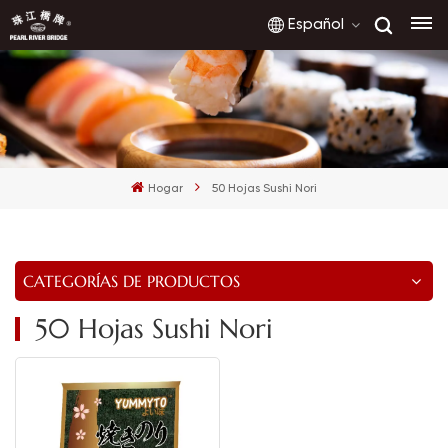
Español
English
français
Hogar
50 Hojas Sushi Nori
русский
español
CATEGORÍAS DE PRODUCTOS
العربية
50 Hojas Sushi Nori