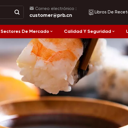
Correo electrónico :
Libros De Recet
customer@prb.cn
Sectores De Mercado
Calidad Y Seguridad
Recetas
Alimentos Fermentados Y Alimentos Enlatados
Alimentación
Saludable