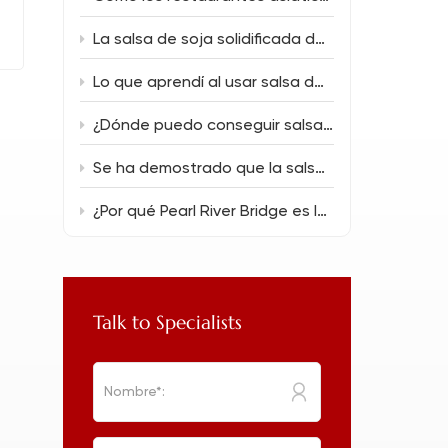
La salsa de soja solidificada desata una magia de sabor única.
Lo que aprendí al usar salsa de soja baja en sal (150 ml) en la cocina diaria.
¿Dónde puedo conseguir salsa de soja a granel para un nuevo restaurante?
Se ha demostrado que la salsa de soja oscura soluciona los errores culinarios más comunes.
¿Por qué Pearl River Bridge es la mejor opción para cocinas asiáticas profesionales?
Talk to Specialists