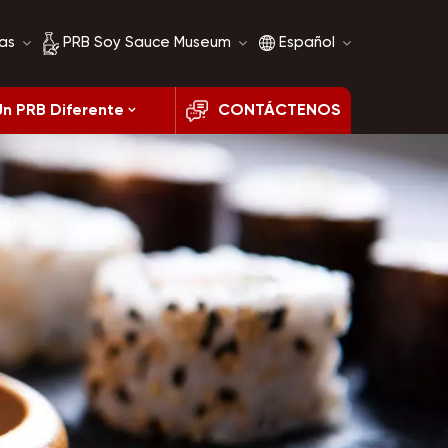
as
PRB Soy Sauce Museum
Español
Un PRB Diferente
CONTÁCTENOS
Historia de la salsa de
English
soja
français
Comparación de salsa
de soja
русский
español
العربية