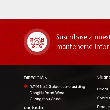
Suscríbase a nues
mantenerse info
Sígan
DIRECCIÓN
R.1101 No.2 Golden Lake building
Hogar
DongHu Road West.
Sobre 
Guangzhou China
Produc
contacto