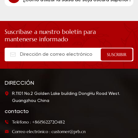
¿Cómo utilizar la salsa de soja oscura superior?
Suscríbase a nuestro boletín para
mantenerse informado
DIRECCIÓN
R.1101 No.2 Golden Lake building DongHu Road West.
Guangzhou China
contacto
Teléfono : +8615622720482
Correo electrónico : customer@prb.cn