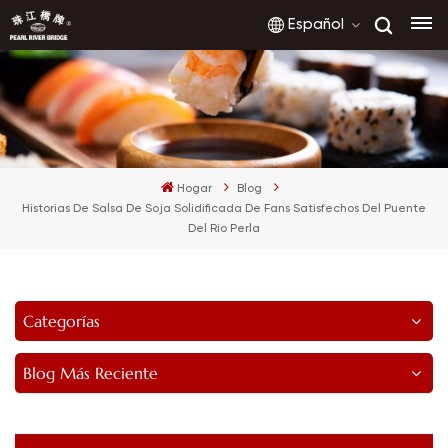
Español
English
français
Hogar
Blog
русский
Historias De Salsa De Soja Solidificada De Fans Satisfechos Del Puente
Del Río Perla
español
العربية
Categorías
Blog Más Reciente