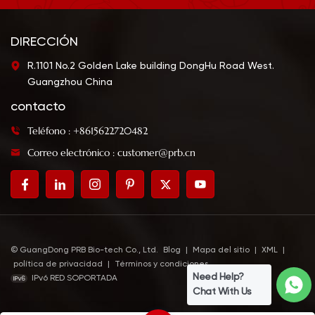
DIRECCIÓN
R.1101 No.2 Golden Lake building DongHu Road West.
Guangzhou China
contacto
Teléfono : +8615622720482
Correo electrónico : customer@prb.cn
© GuangDong PRB Bio-tech Co., Ltd.
Blog
|
Mapa del sitio
|
XML
|
política de privacidad
|
Términos y condiciones
Need Help?
IPv6 RED SOPORTADA
Chat With Us