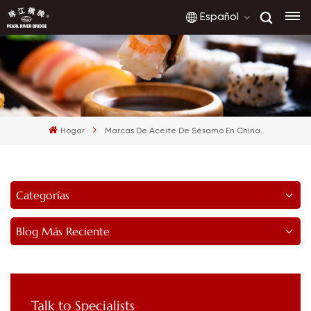
Español
English
français
Hogar
Marcas De Aceite De Sésamo En China.
русский
español
Categorías
العربية
Blog Más Reciente
Talk to Specialists