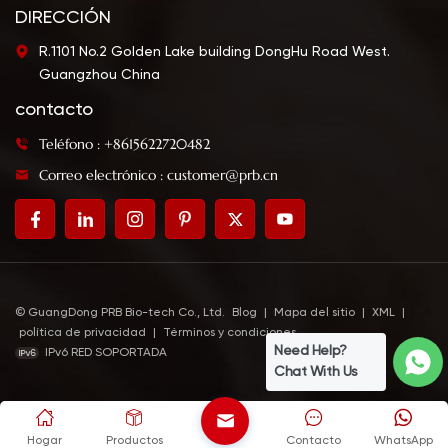
DIRECCIÓN
R.1101 No.2 Golden Lake building DongHu Road West.
Guangzhou China
contacto
Teléfono : +8615622720482
Correo electrónico : customer@prb.cn
© GuangDong PRB Bio-tech Co., Ltd.
Blog
|
Mapa del sitio
|
XML
|
política de privacidad
|
Términos y condiciones
Need Help?
IPv6 RED SOPORTADA
Chat With Us
Hogar
Productos
Contacto
WhatsApp