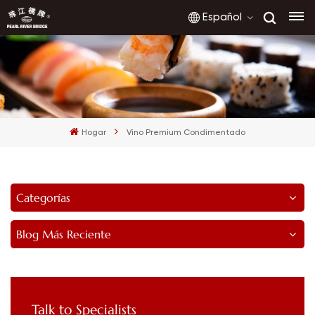
Español
English
français
Hogar
Vino Premium Condimentado
русский
español
Categorías
العربية
Blog Más Reciente
Talk to Specialists