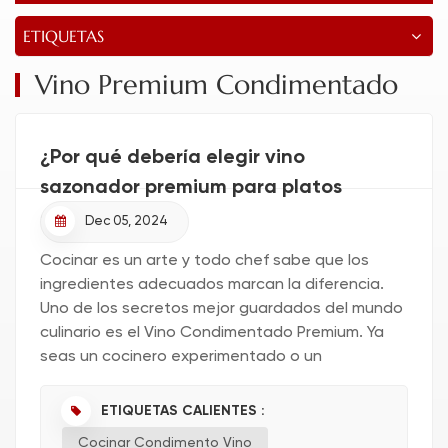
ETIQUETAS
Vino Premium Condimentado
¿Por qué debería elegir vino
sazonador premium para platos
gourmet?
Dec 05, 2024
Cocinar es un arte y todo chef sabe que los
ingredientes adecuados marcan la diferencia.
Uno de los secretos mejor guardados del mundo
culinario es el Vino Condimentado Premium. Ya
seas un cocinero experimentado o un
principiante en la cocina, este ingrediente único
puede elevar tus platos a un nive...
ETIQUETAS CALIENTES :
Cocinar Condimento Vino