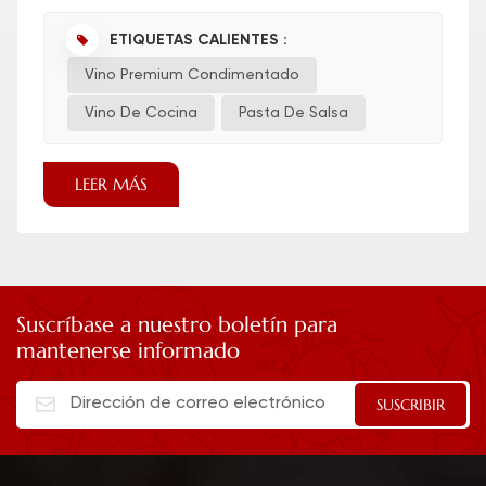
sus platos. Pero entre la amplia gama de
opciones, ¿cuál es el condiment...
ETIQUETAS CALIENTES :
Vino Premium Condimentado
Vino De Cocina
Pasta De Salsa
LEER MÁS
Suscríbase a nuestro boletín para
mantenerse informado