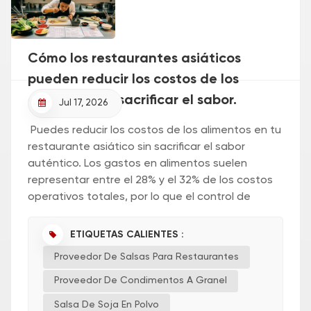
Cómo los restaurantes asiáticos
pueden reducir los costos de los
alimentos sin sacrificar el sabor.
Jul 17, 2026
Puedes reducir los costos de los alimentos en tu
restaurante asiático sin sacrificar el sabor
auténtico. Los gastos en alimentos suelen
representar entre el 28% y el 32% de los costos
operativos totales, por lo que el control de
costos es esencial. Un sabor consistente y la
estabilidad del suminist...
ETIQUETAS CALIENTES :
Proveedor De Salsas Para Restaurantes
Proveedor De Condimentos A Granel
Salsa De Soja En Polvo