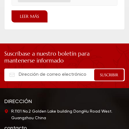
LEER MÁS
Suscríbase a nuestro boletín para
mantenerse informado
DIRECCIÓN
R.1101 No.2 Golden Lake building DongHu Road West.
Guangzhou China
contacto