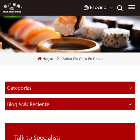
Español
English
français
Hogar
Salsa De Soja En Polvo
русский
español
Categorías
العربية
Blog Más Reciente
Talk to Specialists