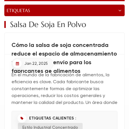
ETIQUETAS
Salsa De Soja En Polvo
Cómo la salsa de soja concentrada
reduce el espacio de almacenamiento
y los costos de envío para los
Jan 22, 2025
fabricantes de alimentos
En el mundo de la fabricación de alimentos, la
eficiencia es clave. Cada fabricante busca
constantemente formas de optimizar las
operaciones, reducir los costos generales y
mantener la calidad del producto. Un área donde
las empresas de la industria alimentaria pueden
ver mejoras significativas es e...
ETIQUETAS CALIENTES :
Estilo Industrial Concentrado