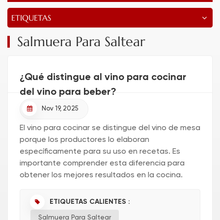
ETIQUETAS
Salmuera Para Saltear
¿Qué distingue al vino para cocinar
del vino para beber?
Nov 19, 2025
El vino para cocinar se distingue del vino de mesa
porque los productores lo elaboran
específicamente para su uso en recetas. Es
importante comprender esta diferencia para
obtener los mejores resultados en la cocina.
Usar el tipo de vino adecuado puede realzar el
sabor de tus comidas y ayudarte a co...
ETIQUETAS CALIENTES :
Salmuera Para Saltear