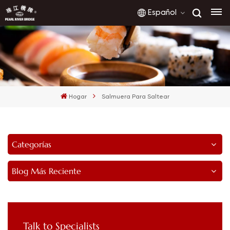
Español
English
français
Hogar
Salmuera Para Saltear
русский
español
Categorías
العربية
Blog Más Reciente
Talk to Specialists