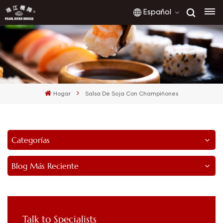
Español
English
français
Hogar
Salsa De Soja Con Champiñones
русский
español
Categorías
العربية
Blog Más Reciente
Talk to Specialists