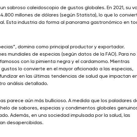
un sabroso caleidoscopio de gustos globales. En 2021, su va
.800 millones de dólares (según Statista), lo que lo convier
nal. Esta industria da forma al panorama gastronómico en t
pecias”, domina como principal productor y exportador.
s mundiales de especias (según datos de la FAO). Para no 
 famosos con la pimienta negra y el cardamomo. Mientras
y gustos lo convierte en el mayor aficionado a las especias,
fundizar en las últimas tendencias de salud que impactan en
tro análisis detallado.
cias parece aún más bullicioso. A medida que los paladares d
anhelo de sabores, especias y condimentos globales genuino
do. Además, en una sociedad impulsada por la salud, las
san desapercibidas.