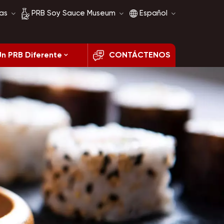
as
PRB Soy Sauce Museum
Español
Un PRB Diferente
CONTÁCTENOS
Historia de la salsa de
English
soja
français
Comparación de salsa
de soja
русский
español
العربية