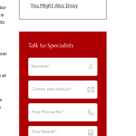
You Might Also Enjoy
lor
te
odo
Talk to Specialists
ser
 el
e
s