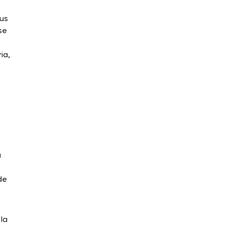
Sus
se
ia,
o
a
s
de
la