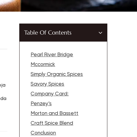
Table Of Contents
Pearl River Bridge
Mccormick
Simply Organic Spices
Savory Spices
oja
Company Card:
nda
Penzey’s
Morton and Bassett
Craft Spice Blend
Conclusion