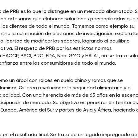
 de PRB es lo que lo distingue en un mercado abarrotado. 
sino artesanos que elaboran soluciones personalizadas que 
de los clientes de todo el mundo. Tomemos como ejemplo su
 sino la culminación de diez años de investigación explorator
 libertad de modificar los sabores, logrando el equilibrio
ativa. El respeto de PRB por las estrictas normas
o HACCP, BSCI, BRC, FDA, Non-GMO y HALAL, no se trata sol
onfianza entre los consumidores de todo el mundo.
como un árbol con raíces en suelo chino y ramas que se
ominar; Quieren revolucionar la seguridad alimentaria y el
 calidad. Con una herencia de más de 65 años en la escen
icipación de mercado. Su objetivo es penetrar en territorio
e Europa, América del Sur y partes de Asia y África, haciendo 
n el resultado final. Se trata de un legado impregnado de 