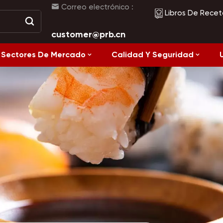
Correo electrónico :
Libros De Recet
customer@prb.cn
Sectores De Mercado
Calidad Y Seguridad
Alimentos Fermentados Y Alimentos Enlatados
Recetas
Alimentación
Saludable