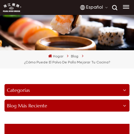
Español
English
français
Hogar
Blog
русский
¿Cómo Puede El Polvo De Pollo Mejorar Tu Cocina?
español
العربية
Categorías
Blog Más Reciente