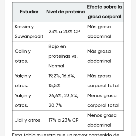
Efecto sobre la
Estudiar
Nivel de proteína
grasa corporal
Kassim y
Más grasa
23% a 20% CP
Suwanpradit
abdominal
Bajo en
Collin y
Más grasa
proteínas vs.
otros.
abdominal
Normal
Yalçin y
19,2%, 16,6%,
Más grasa
otros.
15,5%
corporal total
Yalçin y
26,6%, 23,5%,
Menos grasa
otros.
20,7%
corporal total
Menos grasa
Jlali y otros.
17% a 23% CP
abdominal
Esta tabla muestra que un mayor contenido de