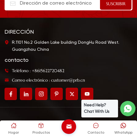
DIRECCIÓN
R.1101 No.2 Golden Lake building DongHu Road West.
Guangzhou China
contacto
Teléfono : +8615622720482
Correo electrónico : customer@prb.cn
Need Help?
Chat With Us
© GuangDong PRB Bio-tech Co., Ltd.
Blog
|
Mapa del sitio
|
XML
|
política de privacidad
|
Términos y condiciones
Hogar
Productos
Contacto
WhatsApp
IPv6 RED SOPORTADA