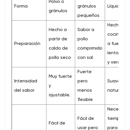
Polvo o
Forma
gránulos
Líquido
gránulos
pequeños
Hecho
Hecho a
Sabor a
cocinand
partir de
pollo
Preparación
a fuego
caldo de
comprimido
lento poll
pollo seco
con sal
y verduras
Fuerte
Muy fuerte
Intensidad
pero
Suave y
y
del sabor
menos
natural
ajustable.
flexible
Necesita
Fácil de
tiempo
Fácil de
usar pero
para