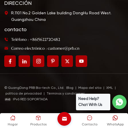
DIRECCIÓN
R.1101 No.2 Golden Lake building DongHu Road West.
Guangzhou China
contacto
Teléfono : +8615622720482
Correo electrónico : customer@prb.cn
© GuangDong PRB Bio-tech Co., Ltd.
Blog
|
Mapa del sitio
|
XML
|
política de privacidad
|
Términos y condiciones
Need Help?
IPv6 RED SOPORTADA
Chat With Us
Hogar
Productos
Contacto
WhatsApp