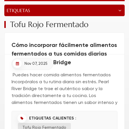
ETIQUETAS
Tofu Rojo Fermentado
Cómo incorporar fácilmente alimentos
fermentados a tus comidas diarias
con Pearl River Bridge
Nov 07, 2025
Puedes hacer comida alimentos fermentados
Incorpóralos a tu rutina diaria sin estrés. Pearl
River Bridge te trae el auténtico sabor y la
tradición directamente a tu cocina. Los
alimentos fermentados tienen un sabor intenso y
delicioso, y aportan probióticos y nutrientes a tu
organismo. Te encantará...
ETIQUETAS CALIENTES :
Tofu Rojo Fermentado