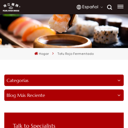
Español
English
français
Hogar
Tofu Rojo Fermentado
русский
español
Categorías
العربية
Blog Más Reciente
Talk to Specialists