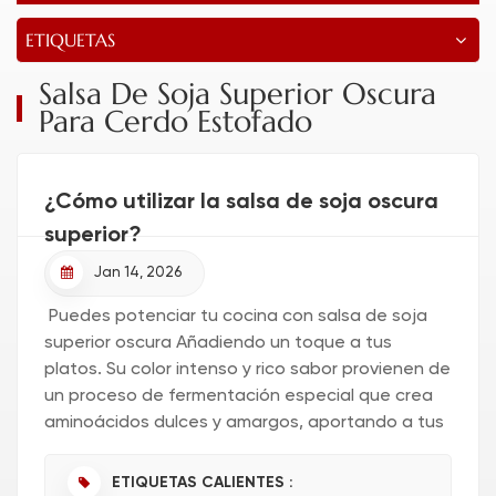
ETIQUETAS
Salsa De Soja Superior Oscura
Para Cerdo Estofado
¿Cómo utilizar la salsa de soja oscura
superior?
Jan 14, 2026
Puedes potenciar tu cocina con salsa de soja
superior oscura Añadiendo un toque a tus
platos. Su color intenso y rico sabor provienen de
un proceso de fermentación especial que crea
aminoácidos dulces y amargos, aportando a tus
comidas un sutil dulzor y una profundidad
sabrosa. Pruébalo en marinada...
ETIQUETAS CALIENTES :