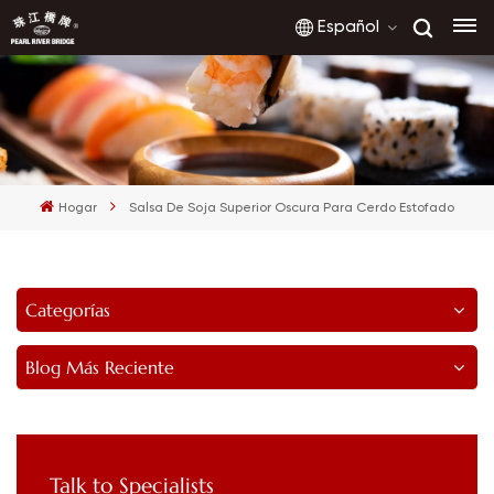
Español
English
français
Hogar
Salsa De Soja Superior Oscura Para Cerdo Estofado
русский
español
Categorías
العربية
Blog Más Reciente
Talk to Specialists