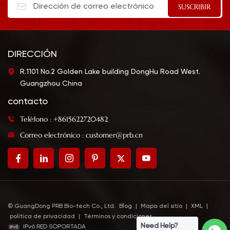
DIRECCIÓN
R.1101 No.2 Golden Lake building DongHu Road West.
Guangzhou China
contacto
Teléfono : +8615622720482
Correo electrónico : customer@prb.cn
© GuangDong PRB Bio-tech Co., Ltd.
Blog
|
Mapa del sitio
|
XML
|
política de privacidad
|
Términos y condiciones
Need Help?
IPv6 RED SOPORTADA