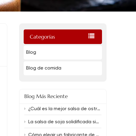
Categorías
Blog
Blog de comida
Blog Más Reciente
¿Cuál es la mejor salsa de ostras de calidad profesional para restaurantes y qué salsa de soja la complementa mejor?
La salsa de soja solidificada siempre ofrece un sabor intenso.
Cómo elegir un fabricante de salsa de soja confiable