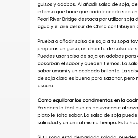
guisos y adobos. Al añadir salsa de soja, 
intenso que hace que cada bocado sea una 
Pearl River Bridge destaca por utilizar soja 
agua y el aire del sur de China contribuyen 
Prueba a añadir salsa de soja a tu sopa fav
preparas un guiso, un chorrito de salsa de s
Puedes usar salsa de soja en adobos para c
absorban el sabor y queden tiernos. La sals
sabor umami y un acabado brillante. La sals
de soja clara es buena para sazonar, pero 
oscura.
Cómo equilibrar los condimentos en la coci
Ya sabes lo fácil que es equivocarse al saz
plato le falta sabor. La salsa de soja pued
salinidad y umami al mismo tiempo. Esto hac
Si tu sopa está demasiado salada, puedes a