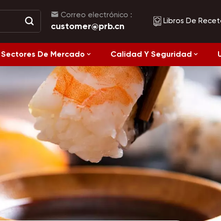
Correo electrónico :
Libros De Recet
customer@prb.cn
Sectores De Mercado
Calidad Y Seguridad
Recetas
Alimentos Fermentados Y Alimentos Enlatados
Alimentación
Saludable