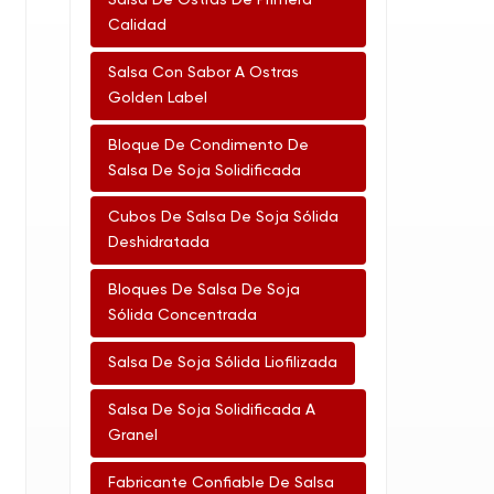
Salsa De Ostras De Primera
Calidad
Salsa Con Sabor A Ostras
Golden Label
Bloque De Condimento De
Salsa De Soja Solidificada
Cubos De Salsa De Soja Sólida
Deshidratada
Bloques De Salsa De Soja
Sólida Concentrada
Salsa De Soja Sólida Liofilizada
Salsa De Soja Solidificada A
Granel
Fabricante Confiable De Salsa