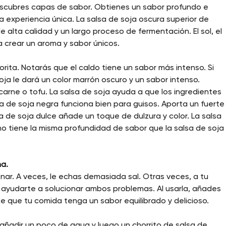
descubres capas de sabor. Obtienes un sabor profundo e
experiencia única. La salsa de soja oscura superior de
de alta calidad y un largo proceso de fermentación. El sol, el
a crear un aroma y sabor únicos.
orita. Notarás que el caldo tiene un sabor más intenso. Si
oja le dará un color marrón oscuro y un sabor intenso.
arne o tofu. La salsa de soja ayuda a que los ingredientes
a de soja negra funciona bien para guisos. Aporta un fuerte
a de soja dulce añade un toque de dulzura y color. La salsa
no tiene la misma profundidad de sabor que la salsa de soja
na.
onar. A veces, le echas demasiada sal. Otras veces, a tu
e ayudarte a solucionar ambos problemas. Al usarla, añades
e que tu comida tenga un sabor equilibrado y delicioso.
ñadir un poco de agua y luego un chorrito de salsa de