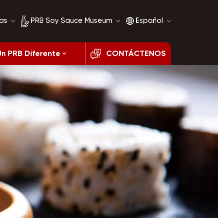
as
PRB Soy Sauce Museum
Español
Un PRB Diferente
CONTÁCTENOS
Historia de la salsa de
English
soja
français
Comparación de salsa
de soja
русский
español
العربية