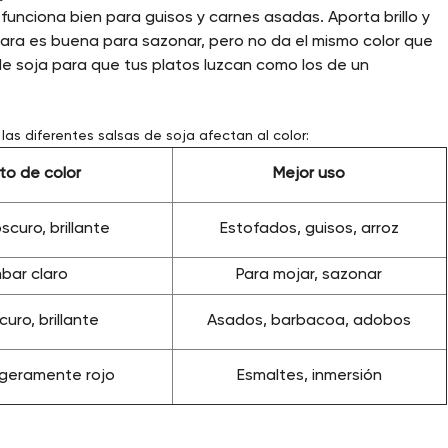
 funciona bien para guisos y carnes asadas. Aporta brillo y
clara es buena para sazonar, pero no da el mismo color que
de soja para que tus platos luzcan como los de un
as diferentes salsas de soja afectan al color:
to de color
Mejor uso
scuro, brillante
Estofados, guisos, arroz
bar claro
Para mojar, sazonar
uro, brillante
Asados, barbacoa, adobos
ligeramente rojo
Esmaltes, inmersión