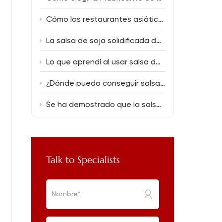
Cómo los restaurantes asiáticos pueden reducir los costos de los alimentos sin sacrificar el sabor.
La salsa de soja solidificada desata una magia de sabor única.
Lo que aprendí al usar salsa de soja baja en sal (150 ml) en la cocina diaria.
¿Dónde puedo conseguir salsa de soja a granel para un nuevo restaurante?
Se ha demostrado que la salsa de soja oscura soluciona los errores culinarios más comunes.
Talk to Specialists