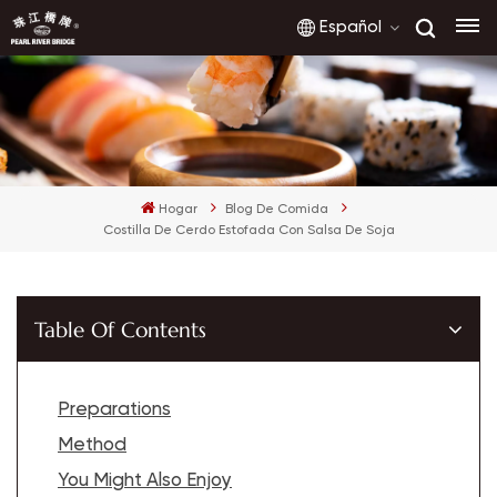
Español
English
Hogar
Blog De Comida
français
Costilla De Cerdo Estofada Con Salsa De Soja
русский
español
Table Of Contents
العربية
Preparations
Method
You Might Also Enjoy