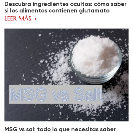
Descubra ingredientes ocultos: cómo saber
si los alimentos contienen glutamato
monosódico
LEER MÁS
MSG vs sal: todo lo que necesitas saber