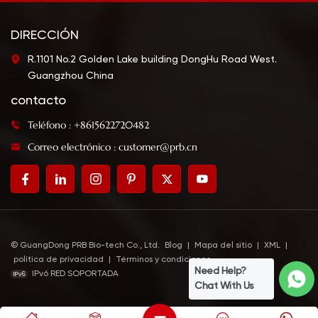
DIRECCIÓN
R.1101 No.2 Golden Lake building DongHu Road West.
Guangzhou China
contacto
Teléfono : +8615622720482
Correo electrónico : customer@prb.cn
© GuangDong PRB Bio-tech Co., Ltd.
Blog
|
Mapa del sitio
|
XML
|
política de privacidad
|
Términos y condiciones
Need Help?
IPv6 RED SOPORTADA
Chat With Us