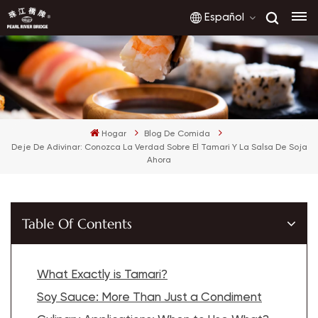
Español
English
Hogar
Blog De Comida
français
Deje De Adivinar: Conozca La Verdad Sobre El Tamari Y La Salsa De Soja
Ahora
русский
español
Table Of Contents
العربية
What Exactly is Tamari?
Soy Sauce: More Than Just a Condiment