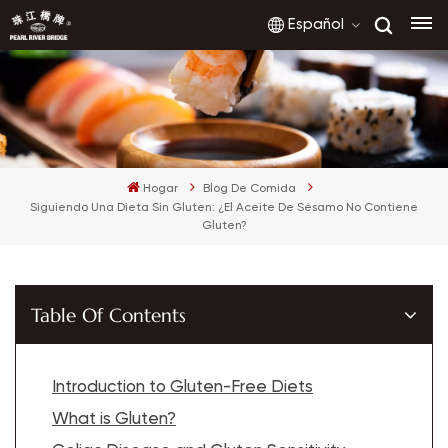
Español
English
Hogar
Blog De Comida
français
Siguiendo Una Dieta Sin Gluten: ¿el Aceite De Sésamo No Contiene
Gluten?
русский
español
Table Of Contents
العربية
Introduction to Gluten-Free Diets
What is Gluten?