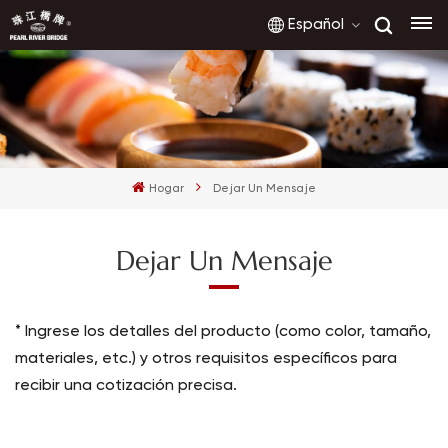
Español
English
français
Hogar
Dejar Un Mensaje
русский
Dejar Un Mensaje
español
العربية
* Ingrese los detalles del producto (como color, tamaño,
materiales, etc.) y otros requisitos específicos para
recibir una cotización precisa.