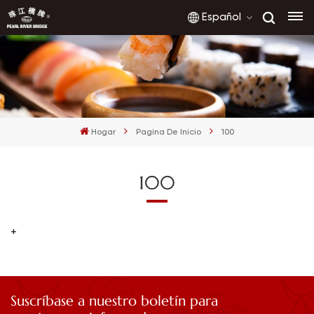
Español
English
français
Hogar
Pagina De Inicio
100
русский
100
español
العربية
+
Suscríbase a nuestro boletín para