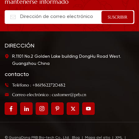
mantenerse informado
DIRECCIÓN
R.1101 No.2 Golden Lake building DongHu Road West.
Guangzhou China
contacto
Teléfono : +8615622720482
Correo electrónico : customer@prb.cn
© GuangDong PRB Bio-tech Co., Ltd.
Blog
|
Mapa del sitio
|
XML
|